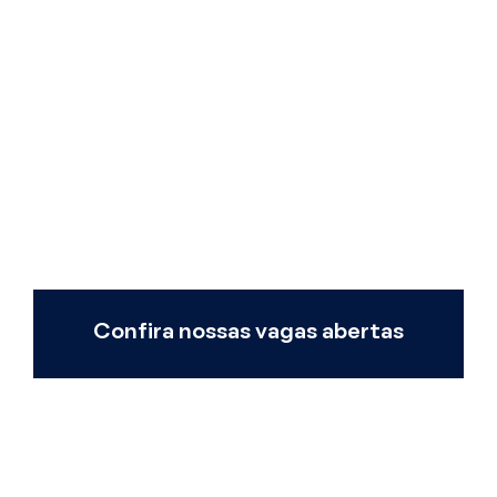
trabalham a partir delas. Constroem
produtos e serviços amados pelos
clientes e não comprometem os
interesses dos clientes por
resultados de curto prazo.
Confira nossas vagas abertas