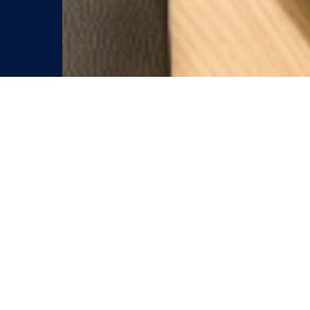
aso 1: Solicitud &
Paso 2: Prueba en
valuación
línea
Tu proceso comienza
La prueba en línea
quí! Después de su
consiste en un desafío
olicitud, evaluaremos su
que se le envía con una
urrículum para
fecha límite. Después de