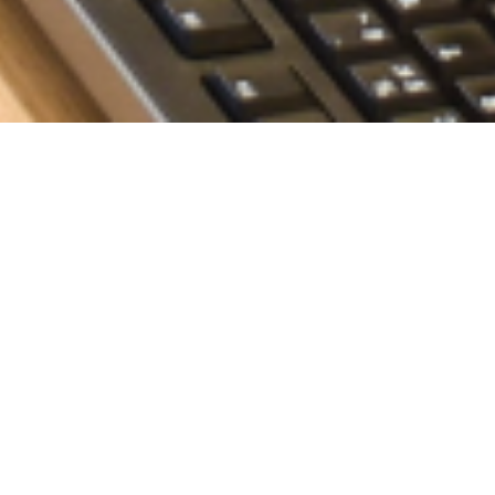
Paso 3: Entrevista
Paso 4 – Entrevista
con Recursos
con él líder del puesto
Humanos
En esta etapa se
confirma todo lo
Los reclutadores del
planteado en las
equipo de People
entrevistas anteriores.
hablarán contigo para