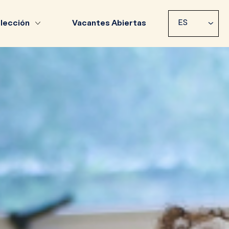
ES
lección
Vacantes Abiertas
PT/BR
EN
ES