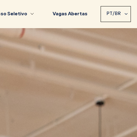
PT/BR
so Seletivo
Vagas Abertas
PT/BR
EN
ES